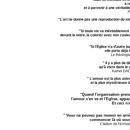
à r
et à parvenir à une véritable
P
"
L'art ne donne pas une reproduction du visib
"Si toute vie va inévitablement
devant la notre, la colorier avec nos couleu
"Si l'Église n'a d'autre 
elle porte déjà
Le théologie
" Il y a plus de 
qu'à vivre dans le
Kamel DAOU
" L'amour est la plus unive
et la plus mystérieuse
"Quand l'organisation prend
l'amour s'en va et l'Eglise, app
Et ceci n'
" Vous ne pouvez pas revenir en arriè
commencer là où vous 
Citation de l'écriv