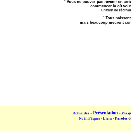
" Vous ne pouvez pas revenir en arriè
commencer là où vous 
Citation de l'écriv
"
Tous naissent
mais beaucoup meurent co
-
Présentation
-
Actualités
Vos q
Noël, Pâques
-
Liens
-
Paroles d