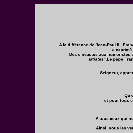
A la différence de Jean-Paul II , Fra
a exprimé 
Des cinéastes aux humoristes en
artistes
".Le pape Franç
Seigneur, appren
Qu'e
et pour tous 
A tous ceux qui no
Ainsi, nous les v