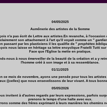
04/05/2025
Aumônerie des artistes de la Somme
nçois n'a pas écrit de Lettre aux artistes.En revanche, à l'occasion
clairement son attachement à l'art qu'il voyait comme un "
gardien
 passant par les plasticiens il les qualifie de "
prophètes bibliq
ois nous laisse en héritage sa lettre encyclique Fratelli Tutti sur la
Face que l'Eglise la mette en pratique.
ds-nous à nous émerveiller de la beauté de la création et a y ret
l'homme créé à son image et à sa ressemblance.
01/11/2025
n ce mois de novembre, ayons une pensée pour tous les artistes 
ceux ((celles) que nous ensevelissons de leur vivant. A tous bonn
05/05/2026
us invitent à d'autres regards par leurs expressions, parfois su
prenons le temps d'une halte avec eux.
errons comme des frères exprimant à leurs manières les chemins no