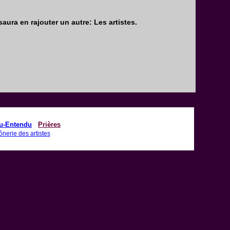
aura en rajouter un autre: Les artistes.
u-Entendu
-
Prières
nerie des artistes