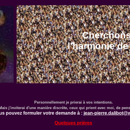
Cherchon
l'harmonie de
Personnellement je prierai à vos intentions.
Mais j'inviterai d'une manière discrète, ceux qui prient avec moi, de pen
us pouvez formuler votre demande à :
jean-pierre.dalibot
Quelques prières