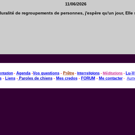
11/06/2026
luralité de regroupements de personnes, j'espère qu'un jour, Elle s
Agenda
-
Vos questions
-
Prêtre
Lu-V
entation
-
-
Interreligions
-
Méditations
-
s
-
Liens
-
Paroles de chiens
-
Mes credos
-
FORUM
-
Me contacter
-
-
Aumô