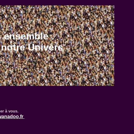
s
ensemble
 notre Univers
ser à vous.
@wanadoo.fr